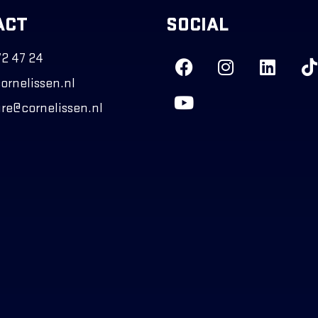
ACT
SOCIAL
2 47 24
ornelissen.nl
re@cornelissen.nl