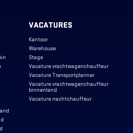
VACATURES
Kantoor
Warehouse
ein
Stage
n
Vacature vrachtwagenchauffeur
Vacature Transportplanner
Vacature vrachtwagenchauffeur
binnenland
Vacature nachtchauffeur
land
nd
nd