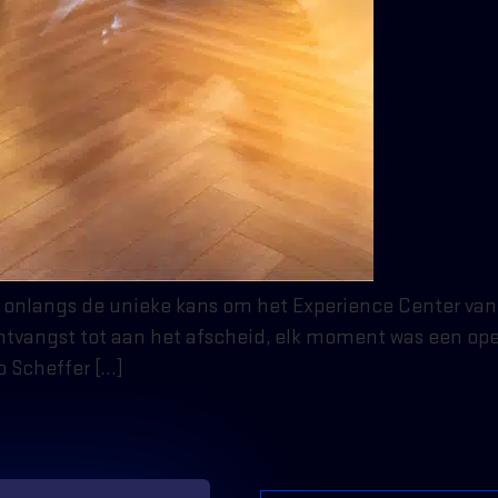
onlangs de unieke kans om het Experience Center van 
ontvangst tot aan het afscheid, elk moment was een op
o Scheffer […]