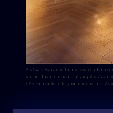
Als team van Jong Cornelissen hadden we 
die ons team niet snel zal vergeten. Van 
DAF. Een duik in de geschiedenis met Arn