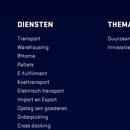
DIENSTEN
THEMA
Transport
Duurzaa
Warehousing
Innovatie
@Home
Pallets
E-fulfilment
Koeltransport
Elektrisch transport
Import en Export
Opslag van goederen
Orderpicking
Cross docking