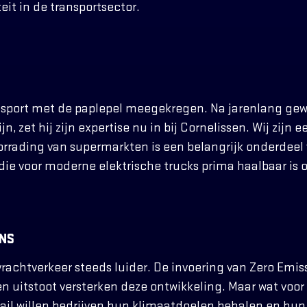
eit in de transportsector.
ansport met de paplepel meegekregen. Na jarenlang ge
, zet hij zijn expertise nu in bij Cornelissen. Wij zijn 
rrading van supermarkten is een belangrijk onderdeel v
die voor moderne elektrische trucks prima haalbaar is 
ENS
vrachtverkeer steeds luider. De invoering van Zero Emi
 uitstoot versterken deze ontwikkeling. Maar wat voor o
ail willen bedrijven hun klimaatdoelen behalen en hun 