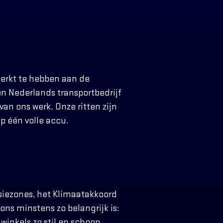
werkt te hebben aan de
een Nederlands transportbedrijf
an ons werk. Onze ritten zijn
op één volle accu.
ssiezones, het Klimaatakkoord
ns minstens zo belangrijk is:
winkels zo stil en schoon