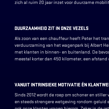
zich al ruim 20 jaar inzet voor duurzame mobilit
DUURZAAMHEID ZIT IN ONZE VEZELS
Als zoon van een chauffeur heeft Peter het tr
verduurzaming van het wagenpark bij Albert Heijn
met klanten in binnen- en buitenland. De bevoo
meestal korter dan 450 kilometer, een afstand 
VANUIT INTRINSIEKE MOTIVATIE ÉN KLANTW
Sinds 2012 wordt de roep om schoner en stiller 
en steeds strengere wetgeving rondom geluid en
ook onze klanten vragen hierom. Zeker in de ret