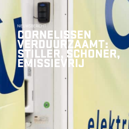
NIEUWSBERICHT
CORNELISSEN
VERDUURZAAMT:
STILLER, SCHONER,
EMISSIEVRIJ