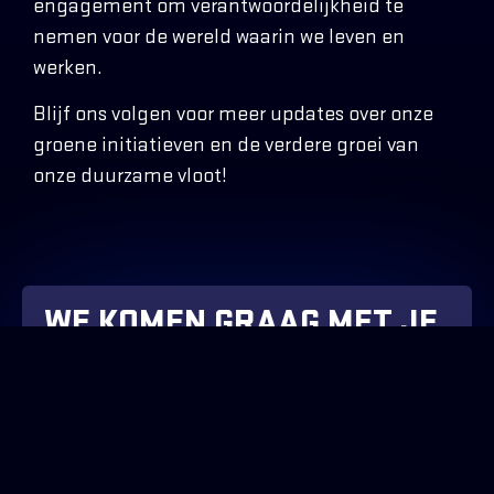
engagement om verantwoordelijkheid te
nemen voor de wereld waarin we leven en
werken.
Blijf ons volgen voor meer updates over onze
groene initiatieven en de verdere groei van
onze duurzame vloot!
WE KOMEN GRAAG MET JE
IN CONTACT!
Wil je meer weten over onze dienstverlening of ben je
benieuwd wat Cornelissen voor jou kan betekenen? Neem
dan contact met ons op.