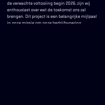
de verwachte voltooiing begin 2026, zijn wij
enthousiast over wat de toekomst ons zal
brengen. Dit project is een belangrijke mijlpaal
in onze missie om onze bedrijfsvoering
toekomstbestendig te maken en ons bedrijf
naar nieuwe hoogtes te tillen.
WE KOMEN GRAAG MET JE
IN CONTACT!
Wil je meer weten over onze dienstverlening of ben je
benieuwd wat Cornelissen voor jou kan betekenen? Neem
dan contact met ons op.