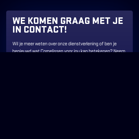
WE KOMEN GRAAG MET JE
IN CONTACT!
Wil je meer weten over onze dienstverlening of ben je
benieuwd wat Cornelissen voor jou kan betekenen? Neem
dan contact met ons op.
024 372 47 24
info@cornelissen.nl
CORNELISSEN
#teamcornelissen