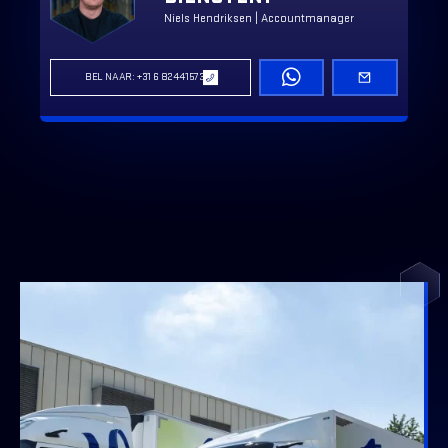
Niels Hendriksen | Accountmanager
BEL NAAR: +31 6 82441573