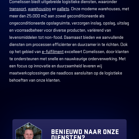
Cornelissen biedt uitgebreide logistieke diensten, waaronder
transport
,
warehousing
en
pallets
. Onze moderne warehouses, met
meer dan 25.000 m2 aan zowel geconditioneerde als
ongeconditioneerde opslagruimte, verzorgen inslag, opslag, uitslag
en voorraadbeheer voor diverse producten, variërend van
levensmiddelen tot non-food. Daarnaast bieden we aanvullende
diensten om processen efficiënter en duurzamer in te richten. Ook
op het gebied van
e-fulfilment
excelleert Cornelissen, door klanten
te ondersteunen met snelle en nauwkeurige orderverwerking. Met
een focus op innovatie en duurzaamheid leveren wij
maatwerkoplossingen die naadloos aansluiten op de logistieke
behoeften van onze klanten.
BENIEUWD NAAR ONZE
DIENSTEN?