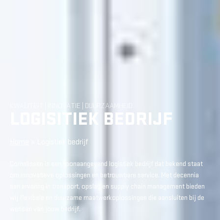
KWALITEIT | INNOVATIE | DUURZAAMHEID
LOGISITIEK BEDRIJF
Home
»
Logistiek bedrijf
Cornelissen is een toonaangevend logistiek bedrijf dat bekend staat
om innovatieve oplossingen en betrouwbare service. Met decennia
aan ervaring in transport, opslag en supply chain management bieden
wij flexibele en duurzame maatwerkoplossingen die aansluiten bij de
wensen van jouw bedrijf.