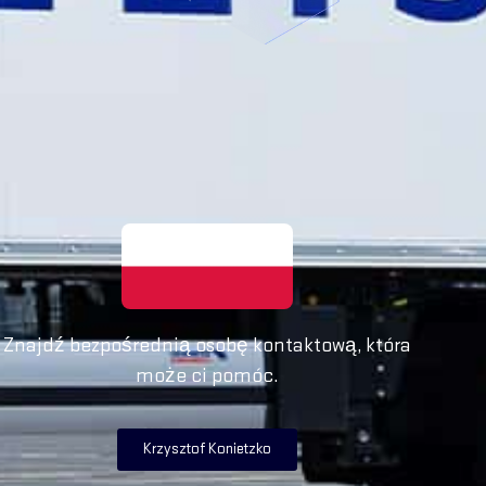
Znajdź bezpośrednią osobę kontaktową, która
może ci pomóc.
Krzysztof Konietzko