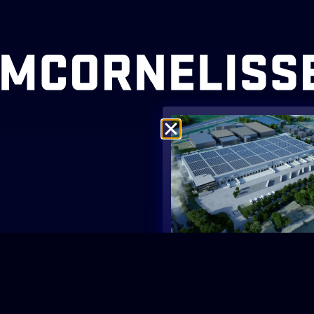
ACT
SOCIAL
2 47 24
ornelissen.nl