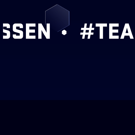
ADRES
CONT
BEZOEKADRES
024 37
Goudwerf 15
info@c
6641 TE Beuningen