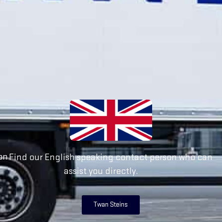
on
Find our English speaking contact person who can
assist you directly.
Twan Steins