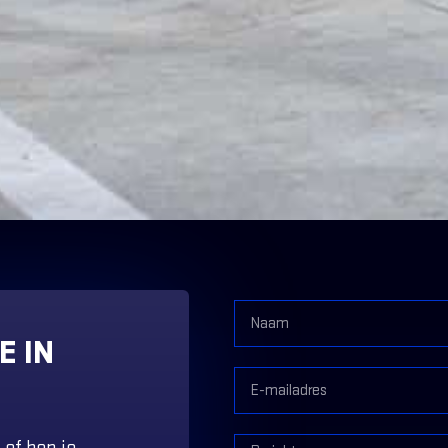
E IN
 of ben je