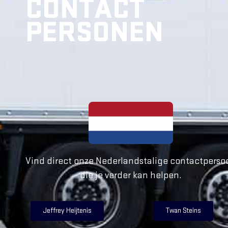
CONTACT
PERSONEN
Vind direct onze Nederlandstalige contactperso
die je verder kan helpen.
Jeffrey Heijtenis
Twan Steins